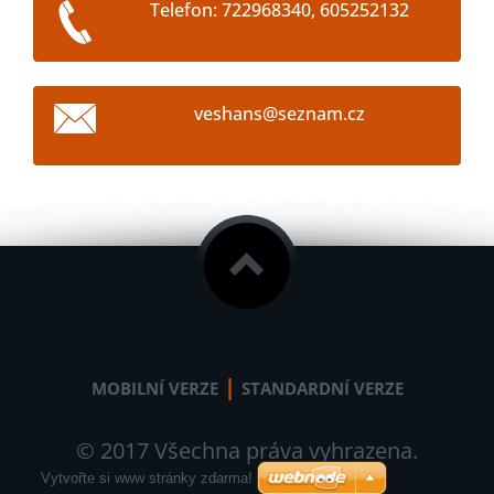
Telefon: 722968340, 605252132
veshans@
seznam.c
z
|
MOBILNÍ VERZE
STANDARDNÍ VERZE
© 2017 Všechna práva vyhrazena.
Vytvořte si www stránky zdarma!