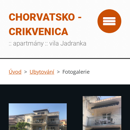
CHORVATSKO -
CRIKVENICA
:: apartmány :: vila Jadranka
Úvod
>
Ubytování
>
Fotogalerie