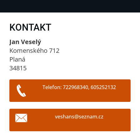
KONTAKT
Jan Veselý
Komenského 712
Planá
34815
Telefon: 722968340, 605252132
veshans@
seznam.c
z