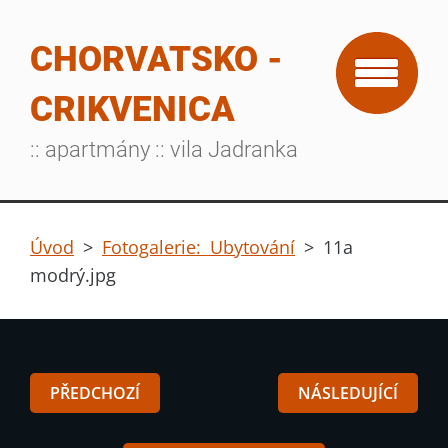
CHORVATSKO -
CRIKVENICA
:: apartmány :: vila Jadranka
Úvod
>
Fotogalerie: Ubytování
>
11a
modrý.jpg
PŘEDCHOZÍ
NÁSLEDUJÍCÍ