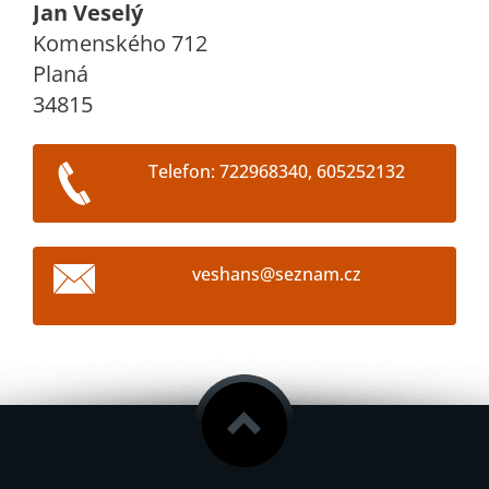
Jan Veselý
Komenského 712
Planá
34815
Telefon: 722968340, 605252132
veshans@
seznam.c
z