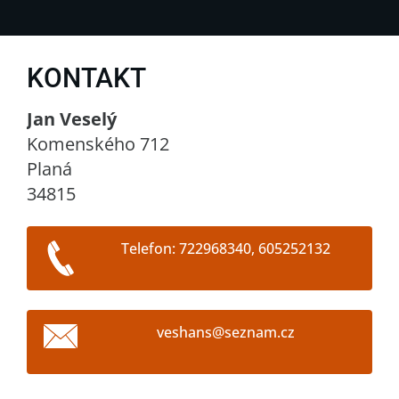
KONTAKT
Jan Veselý
Komenského 712
Planá
34815
Telefon: 722968340, 605252132
veshans@
seznam.c
z