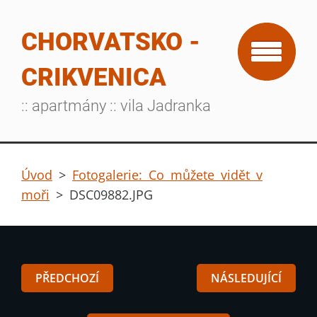
CHORVATSKO -
CRIKVENICA
:: apartmány :: vila Jadranka
Úvod
>
Fotogalerie: Co můžete vidět v
moři
>
DSC09882.JPG
PŘEDCHOZÍ
NÁSLEDUJÍCÍ