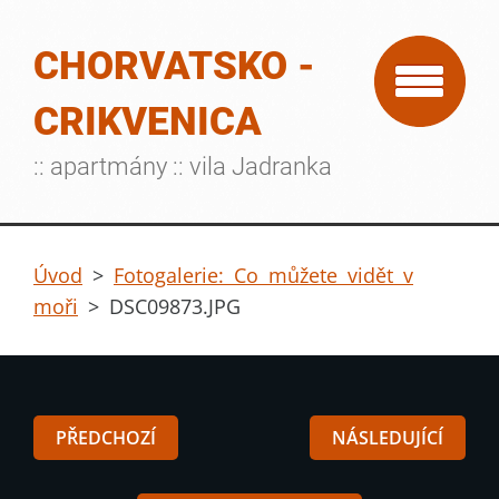
CHORVATSKO -
CRIKVENICA
:: apartmány :: vila Jadranka
Úvod
>
Fotogalerie: Co můžete vidět v
moři
>
DSC09873.JPG
PŘEDCHOZÍ
NÁSLEDUJÍCÍ