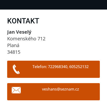
KONTAKT
Jan Veselý
Komenského 712
Planá
34815
Telefon: 722968340, 605252132
veshans@
seznam.c
z