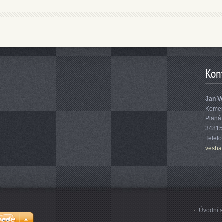
Kon
Jan V
Kome
Planá
3481
Telef
vesh
Úvodní s