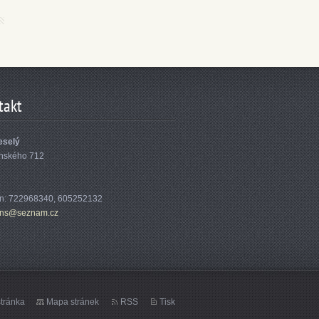
takt
eselý
nského 712
5
on: 722968340, 605252132
ans@
seznam.c
z
tránka
Mapa stránek
RSS
Tisk