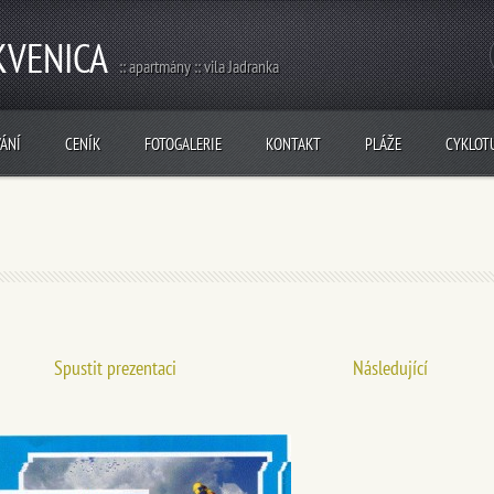
KVENICA
:: apartmány :: vila Jadranka
ÁNÍ
CENÍK
FOTOGALERIE
KONTAKT
PLÁŽE
CYKLOT
Spustit prezentaci
Následující