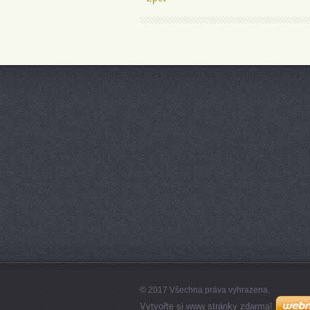
© 2017 Všechna práva vyhrazena.
Vytvořte si www stránky zdarma!